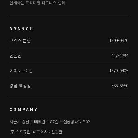
설계하는 프리미엄 피트니스 센터
BRANCH
코엑스 본점
1899-9970
잠실점
417-1294
여의도 IFC점
1670-0405
강남 역삼점
566-6550
COMPANY
서울시 강남구 테헤란로 87길 도심공항타워 B02
(주)스포큐원 대표이사 : 신민관