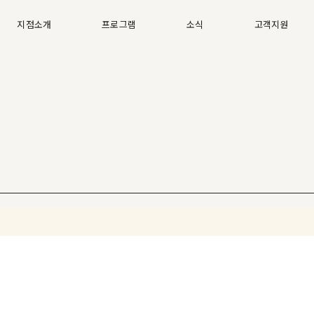
지점소개
프로그램
소식
고객지원