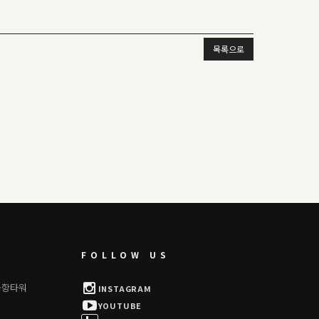
목록으로
FOLLOW US
공항타워
INSTAGRAM
YOUTUBE