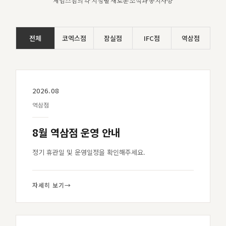
제임스짐의 각 지점별 새로운 소식과 공지사항
전체
코엑스점
잠실점
IFC점
역삼점
2026.08
역삼점
8월 역삼점 운영 안내
정기 휴관일 및 운영일정을 확인해주세요.
자세히 보기
→