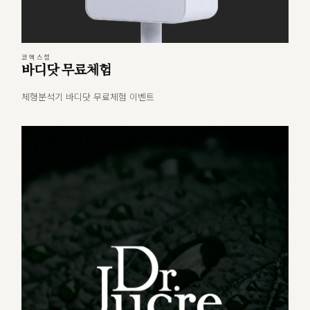
코엑스점
바디닷 무료체험
체형분석기 바디닷 무료체험 이벤트