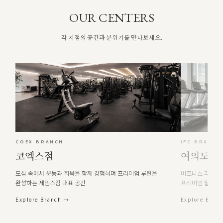
OUR CENTERS
각 지점의 공간과 분위기를 만나보세요.
COEX BRANCH
IFC BRANCH
코엑스점
여의도 IF
도심 속에서 운동과 회복을 함께 경험하며 프리미엄 루틴을
비즈니스 라이프
완성하는 제임스짐 대표 공간
프리미엄 웰니스
Explore Branch →
Explore Bran