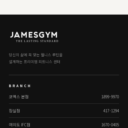
당신의 삶에 꼭 맞는 웰니스 루틴을
설계하는 프리미엄 피트니스 센터
BRANCH
코엑스 본점
1899-9970
잠실점
417-1294
여의도 IFC점
1670-0405