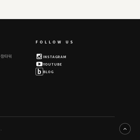
FOLLOW US
공항타워
INSTAGRAM
YOUTUBE
b
BLOG
.