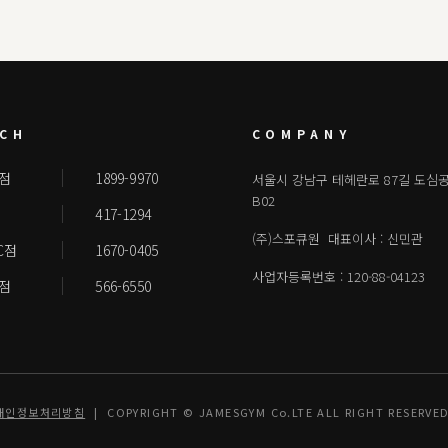
CH
COMPANY
점
1899-9970
서울시 강남구 테헤란로 87길 도심
B02
417-1294
(주)스포큐원 대표이사 : 신민관
C점
1670-0405
사업자등록번호 : 120-88-04123
점
566-6550
개인정보처리방침
| COPYRIGHT © JAMESGYM Co.LTE ALL RIGHT RESERVED