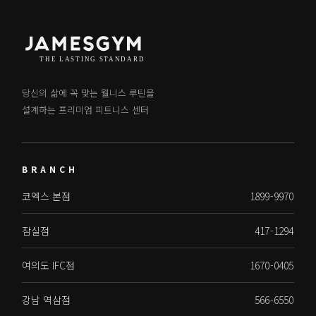
당신의 삶에 꼭 맞는 웰니스 루틴을
설계하는 프리미엄 피트니스 센터
BRANCH
코엑스 본점
1899-9970
잠실점
417-1294
여의도 IFC점
1670-0405
강남 역삼점
566-6550